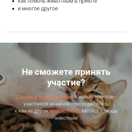
как помочь животным в приюте
и многое другое
Не сможете принять
участие?
Сделайте пожертвование
в пользу приютов-
участников акции или присоединяйтесь
к нам на других
мероприятиях
Месяца помощи
животным!