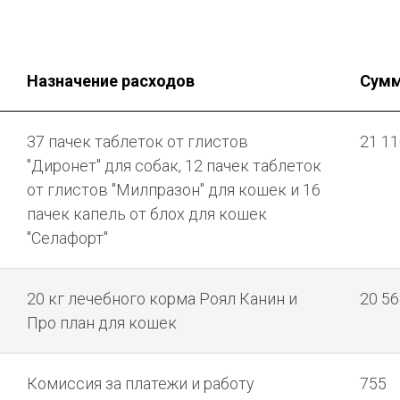
Назначение расходов
Сумм
37 пачек таблеток от глистов
21 11
"Диронет" для собак, 12 пачек таблеток
от глистов "Милпразон" для кошек и 16
пачек капель от блох для кошек
"Селафорт"
20 кг лечебного корма Роял Канин и
20 56
Про план для кошек
Комиссия за платежи и работу
755