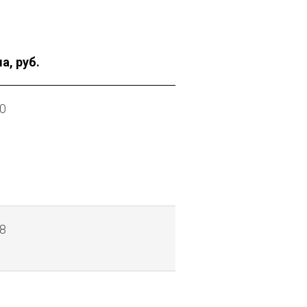
а, руб.
0
8