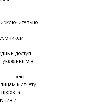
а исключительно
реемникам
бодный доступ
 указанным в п.
ого проекта
лицам к отчету
 проекта.
шения и