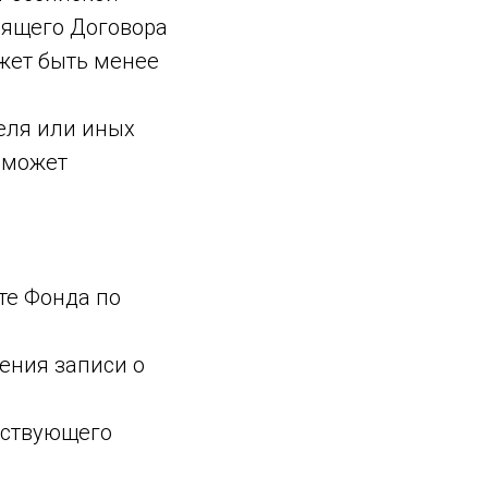
оящего Договора
ожет быть менее
еля или иных
 может
те Фонда по
ения записи о
йствующего