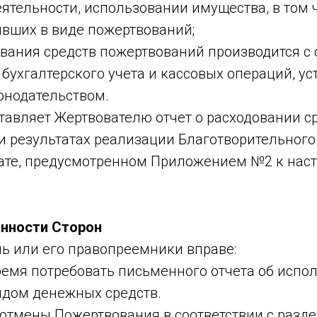
деятельности, использовании имущества, в том
ивших в виде пожертвований;
дования средств пожертвований производится 
бухгалтерского учета и кассовых операций, у
онодательством.
тавляет Жертвователю отчет о расходовании с
и результатах реализации Благотворительного
ате, предусмотренном Приложением №2 к нас
анности Сторон
ль или его правопреемники вправе:
время потребовать письменного отчета об испо
дом денежных средств.
ь отмены Пожертвования в соответствии с разд