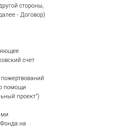
другой стороны,
алее - Договор)
вляющее
ковский счет
е пожертвований
по помощи
ьный проект")
ыми
 Фонда на