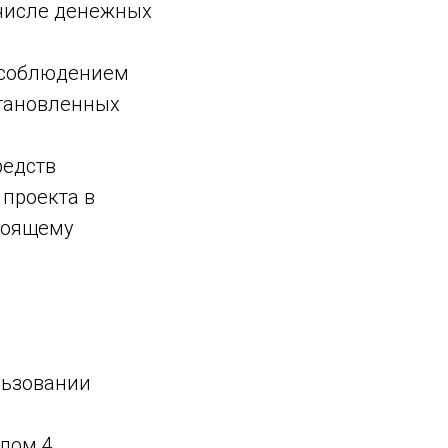
 числе денежных
с соблюдением
становленных
редств
 проекта в
тоящему
льзовании
елом 4