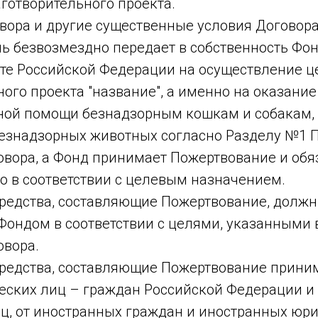
готворительного проекта.
овора и другие существенные условия Договор
ель безвозмездно передает в собственность Ф
юте Российской Федерации на осуществление ц
ого проекта "название", а именно на оказание
ной помощи безнадзорным кошкам и собакам
безнадзорных животных согласно Разделу №1
овора, а Фонд принимает Пожертвование и обя
о в соответствии с целевым назначением.
средства, составляющие Пожертвование, долж
ондом в соответствии с целями, указанными в 
овора.
средства, составляющие Пожертвование прин
еских лиц – граждан Российской Федерации и 
ц, от иностранных граждан и иностранных юр