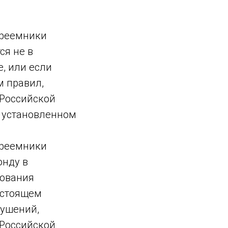
преемники
ся не в
, или если
м правил,
 Российской
, установленном
преемники
онду в
зования
астоящем
рушений,
 Российской