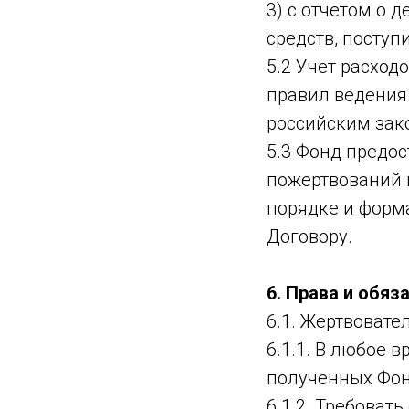
3) с отчетом о 
средств, поступ
5.2 Учет расхо
правил ведения 
российским зак
5.3 Фонд предос
пожертвований 
порядке и форм
Договору.
6. Права и обяз
6.1. Жертвовате
6.1.1. В любое 
полученных Фон
6.1.2. Требоват