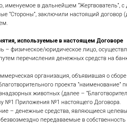
, именуемое в дальнейшем "Жертвователь", с 
е "Стороны", заключили настоящий договор (д
ем.
онятия, используемые в настоящем Договоре
ель – физическое/юридическое лицо, осущест
путем перечисления денежных средств на бан
коммерческая организация, объявившая о сбор
благотворительного проекта "наименование" 
знадзорных животных (далее – "Благотворител
лу №1 Приложения №1 настоящего Договора.
ание – денежные средства, являющиеся целев
 безвозмездно передаваемые в собственность