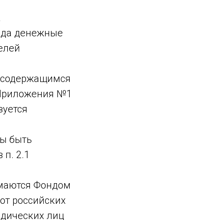
а
онда денежные
елей
, содержащимся
 Приложения №1
зуется
ны быть
п. 2.1
имаются Фондом
от российских
идических лиц