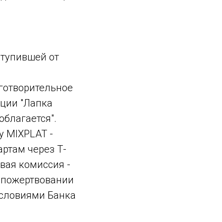
ступившей от
аготворительное
ции "Лапка
облагается".
у MIXPLAT -
ртам через Т-
овая комиссия -
ри пожертвовании
условиями Банка