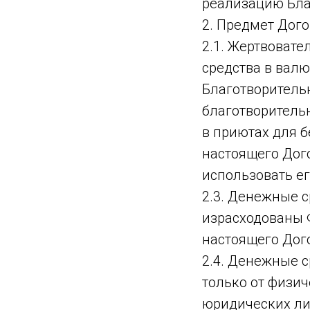
реализацию Бла
2. Предмет Дог
2.1. Жертвоват
средства в вал
Благотворительн
благотворитель
в приютах для 
настоящего Дог
использовать ег
2.3. Денежные 
израсходованы Ф
настоящего Дог
2.4. Денежные 
только от физич
юридических ли