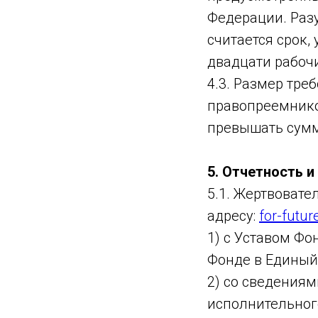
Федерации. Раз
считается срок
двадцати рабоч
4.3. Размер тре
правопреемнико
превышать сумм
5. Отчетность 
5.1. Жертвовате
адресу:
for-futur
1) с Уставом Ф
Фонде в Единый
2) со сведениям
исполнительног